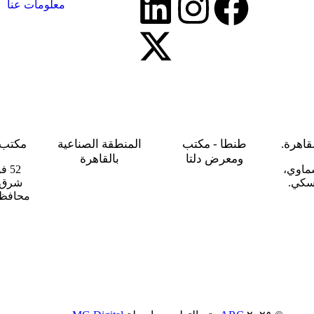
معلومات عنا
اهرة.
طنطا - مكتب
المنطقة الصناعية
مكتب 
ومعرض دلتا
بالقاهرة
52 
وسكي.
شرق، 
برج جاردينيا 2 – طريق
القطعة رقم 14، خلف
محافظة
الإسكندرية – القاهرة
مبنى جريدة النبأ،
الزراعي – طنطا –
المنطقة الصناعية أبو
الغربية.
رواش، طريق القاهرة
الإسكندرية، كيلو 28،
محافظة الجيزة.