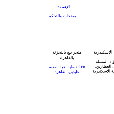
الإضاءة
المضخات والتحكم
الإسكندرية
متجر بيع بالتجزئة
بالقاهرة
فؤاد، المسلة
العطارين.
٣٥ الدبطية، غية العدة،
 الاسكندرية
عابدين، القاهرة