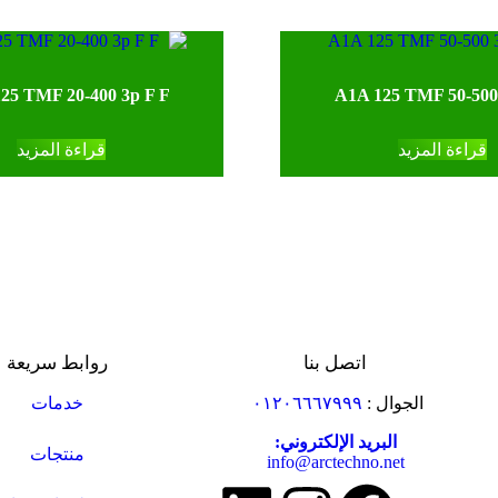
25 TMF 20-400 3p F F
A1A 125 TMF 50-500
قراءة المزيد
قراءة المزيد
اتصل بنا
روابط سريعة
الجوال :
٠١٢٠٦٦٦٧٩٩٩
خدمات
البريد الإلكتروني:
منتجات
info@arctechno.net