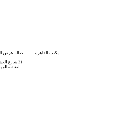
مكتب القاهرة
صالة عرض الق
شارع الدكتور محمد
31 شارع العشماوي،
يوسف موسى، مدينة
العتبة – الم
نصر، الحى السابع .9