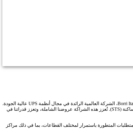
تفخر شركة ARC Technologies، الشركة الرائدة في توريد ودمج حلول الطاقة الحرجة في مصر، بالإعلان عن شراكة استراتيجية مع شركة Borri Italy، الشركة العالمية الرائدة في مجال أنظمة UPS عالية الجودة.
ومن خلال هذا التعاون، نقدم الآن مجموعة Borri المتطورة، بما في ذلك أنظمة UPS أحادية الطور (1ph) وثلاثية الطور (3ph)، ومفاتيح النقل الساكنة (STS). تُعزز هذه الشراكة عروضنا الشاملة، وتعزز قدراتنا في
وحلولاً متطورة مصممة لتلبية المتطلبات المتطورة باستمرار لمختلف القطاعات، بما في ذلك مراكز