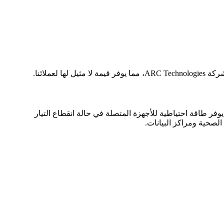
بين 1000 فولت أمبير (1 كيلو فولت أمبير) و10 كيلو فولت أمبير، وهو جهاز يوفر طاقة احتياطية للأجهزة المتصلة في حالة انقطاع التيار