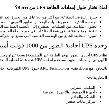
لماذا تختار حلول إمدادات الطاقة UPS من Borri؟
خبرة رائدة في الصناعة: مع أكثر من 90 عامًا من الخبرة، تعد Borri شركة رائدة معترف بها عالميًا في تكنولوجيا UPS وSTS.
الهندسة الدقيقة: تضمن عمليات البحث والتطوير الأوروبية المتطو
الحلول الشاملة: من العمليات الصغيرة إلى الأنظمة الصناعية المعقدة، تقدم Borri حلولاً قابلة للتطوير و
ثقة عالمية مثبتة: تحظى بثقة الصناعات في جميع أنحاء العالم بفض
الميزة المحلية: الجمع بين الهندسة العالمية التي تتمتع بها شركة Borri وخدمة الاستجابة السريعة والدعم المحلي المتعمق التي تقدمها شركة ARC Technologies، مما يوفر قيمة لا مثيل لها لعملائنا
وحدة UPS أحادية الطور من 1000 فولت أمبير إلى 10 كيلو فولت أمبير
الكهربائي أو تقلبات الجهد. تُستخدم أنظمة UPS هذه عادةً لحماية المعدات الأساسية في مختلف البيئات، بما في ذلك المكاتب ومرافق الرعاية الصحية ومراكز البيانات.
بالتعاون مع Borri، تقدم ARC Technologies حلول UPS الكهربائية أحادية الطور.
التطبيقات:
- المكتب المنزلي
- أجهزة الكمبيوتر والأجهزة الطرفية
- الشبكة والخادم
- مركز بيانات صغير