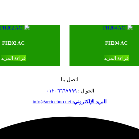
FH202 AC
FH204 AC
قراءة المزيد
قراءة المزيد
اتصل بنا
الجوال :
٠١٢٠٦٦٦٧٩٩٩
البريد الإلكتروني:
info@arctechno.net