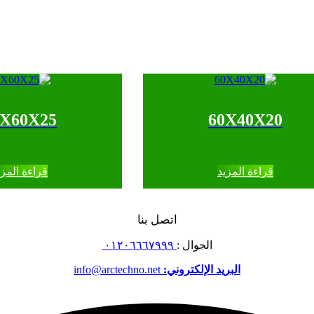
0X60X25
60X40X20
قراءة المزيد
قراءة المزي
اتصل بنا
الجوال :
٠١٢٠٦٦٦٧٩٩٩
البريد الإلكتروني:
info@arctechno.net