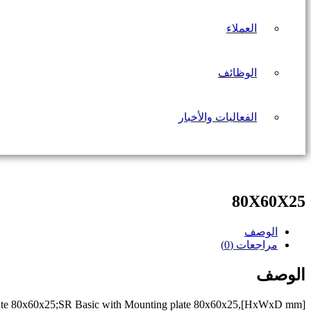
العملاء
الوظائف
الفعاليات والأخبار
80X60X25
الوصف
مراجعات (0)
الوصف
late 80x60x25;SR Basic with Mounting plate 80x60x25,[HxWxD mm]