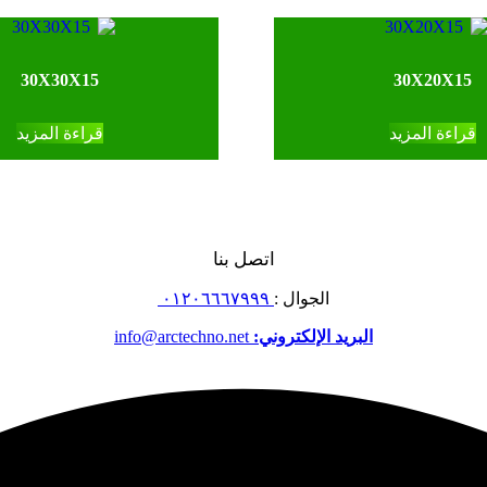
30X30X15
30X20X15
قراءة المزيد
قراءة المزيد
اتصل بنا
الجوال :
٠١٢٠٦٦٦٧٩٩٩
البريد الإلكتروني:
info@arctechno.net